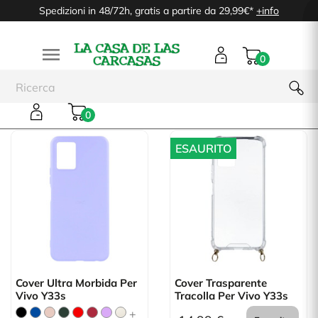
Spedizioni in 48/72h, gratis a partire da 29,99€*
+info

0
Vivo Y33s
0
ESAURITO
Cover Ultra Morbida Per
Cover Trasparente
Vivo Y33s
Tracolla Per Vivo Y33s
+