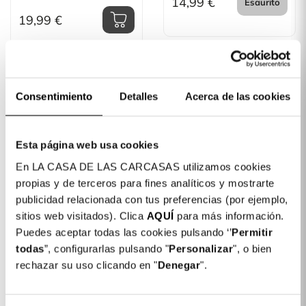
14,99 €
Esaurito
19,99 €
ESAURITO
Consentimiento
Detalles
Acerca de las cookies
Esta página web usa cookies
En LA CASA DE LAS CARCASAS utilizamos cookies
propias y de terceros para fines analíticos y mostrarte
publicidad relacionada con tus preferencias (por ejemplo,
sitios web visitados). Clica
AQUÍ
para más información.
Cover Silicone Con
Copricamera Colore Per
Puedes aceptar todas las cookies pulsando ‘’
Permitir
Vivo Y33s
todas
”, configurarlas pulsando "
Personalizar
", o bien
rechazar su uso clicando en "
Denegar
".
9,99 €
Esaurito