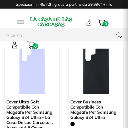
Spedizioni in 48/72h, gratis a partire da 29,99€*
+info

0
0
Cover Ultra Soft
Cover Business
Compatibile Con
Compatibile Con
Magsafe Per Samsung
Magsafe Per Samsung
Galaxy S24 Ultra - La
Galaxy S24 Ultra
Casa De Las Carcasas,
Accessori E Cover...