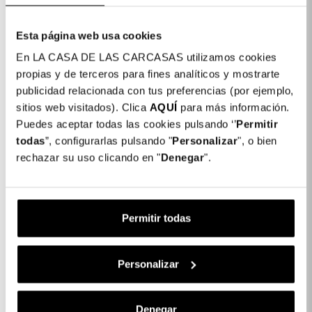
Esta página web usa cookies
En LA CASA DE LAS CARCASAS utilizamos cookies
propias y de terceros para fines analíticos y mostrarte
publicidad relacionada con tus preferencias (por ejemplo,
sitios web visitados). Clica
AQUÍ
para más información.
Cover Trasparente
Cover Trasparente Logo
Premium Per Samsung
Compatibile Con
Puedes aceptar todas las cookies pulsando ‘’
Permitir
Galaxy A34 5G
Magsafe Per Samsung
todas
”, configurarlas pulsando "
Personalizar
", o bien
Galaxy A34 5G
rechazar su uso clicando en "
Denegar
".
19,99 €
22,99 €
Permitir todas
NUOVO
ESAURITO
Personalizar
Denegar