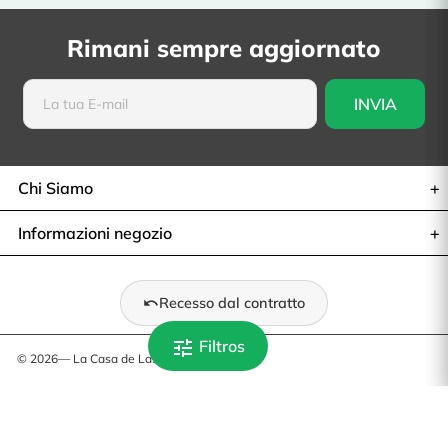
Rimani sempre aggiornato
Chi Siamo
Informazioni negozio
Recesso dal contratto
tune
Filtros
© 2026— La Casa de Las Carcasas