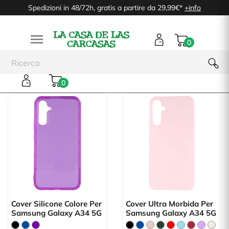
Spedizioni in 48/72h, gratis a partire da 29,99€*
+info

0
Samsung Galaxy A34 5G
0
Cover Silicone Colore Per
Cover Ultra Morbida Per
Samsung Galaxy A34 5G
Samsung Galaxy A34 5G