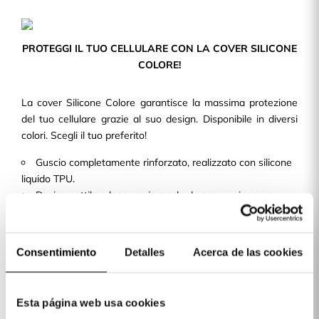
PROTEGGI IL TUO CELLULARE CON LA COVER SILICONE
COLORE!
La cover Silicone Colore garantisce la massima protezione
del tuo cellulare grazie al suo design. Disponibile in diversi
colori. Scegli il tuo preferito!
Guscio completamente rinforzato, realizzato con silicone
liquido TPU.
Design sottile e leggero, in modo da non aggiungere
volume né peso al tuo cellulare.
Con ritagli precisi e una finitura perfetta, consente
l'accesso a tutti i pulsanti e alle porte del dispositivo.
Consentimiento
Detalles
Acerca de las cookies
Disponiamo di cover per oltre 400 modelli di telefoni cellulari
disponibili per te!
Esta página web usa cookies