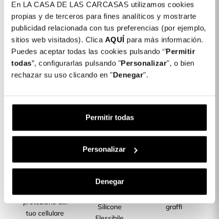
En LA CASA DE LAS CARCASAS utilizamos cookies
Dettagli del prodotto
propias y de terceros para fines analíticos y mostrarte
publicidad relacionada con tus preferencias (por ejemplo,
Colore: Nero
sitios web visitados). Clica
AQUÍ
para más información.
COLORES DISPONIBLES
Puedes aceptar todas las cookies pulsando ‘’
Permitir
Rosa
Nero
todas
”, configurarlas pulsando "
Personalizar
", o bien
rechazar su uso clicando en "
Denegar
".
Cover Silicone Colore per Samsung Galaxy
6,99 €
A05s
Permitir todas
Descrizione
CARATTERISTICHE DEL PRODOTTO
Personalizar
Denegar
Massima
Realizzata con
Resiste a urti e
protezione del
Silicone
graffi
tuo cellulare
Flessibile