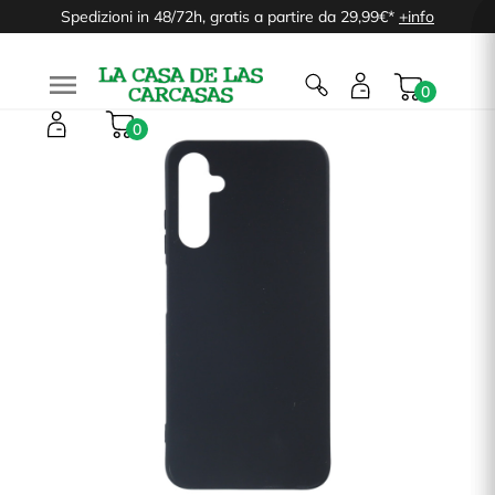
Spedizioni in 48/72h, gratis a partire da 29,99€*
+info

0
0