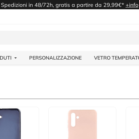
Spedizioni in 48/72h, gratis a partire da 29,99€*
+info
NDUTI
PERSONALIZZAZIONE
VETRO TEMPERAT