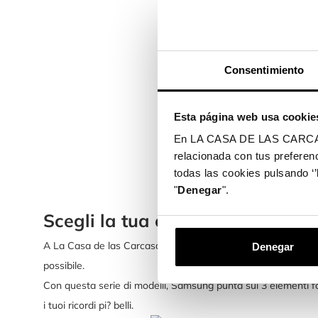
Cover Glitt
Samsung G
Consentimiento
17,99 €
Esta página web usa cookie
En LA CASA DE LAS CARCASAS 
relacionada con tus preferenc
todas las cookies pulsando ‘’
Visualizzazione
"
Denegar
".
Scegli la tua cover preferita 
A La Casa de las Carcasas sono arrivate le cover per i model
Denegar
possibile.
Con questa serie di modelli, Samsung punta sui 3 elementi f
i tuoi ricordi pi? belli.