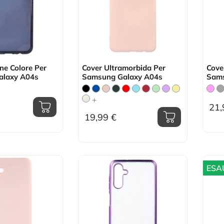
one Colore Per
Cover Ultramorbida Per
Cove
alaxy A04s
Samsung Galaxy A04s
Sams
+
21,
19,99 €
ESA