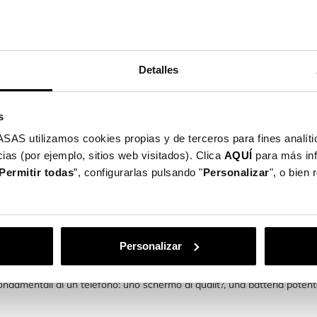
er Premium Per
alaxy A04s
Detalles
Esaurito
s
utilizamos cookies propias y de terceros para fines analític
ias (por ejemplo, sitios web visitados). Clica
AQUÍ
para más in
Permitir todas
”, configurarlas pulsando "
Personalizar
", o bien
 di 1-9 di 9 articolo/i
per Samsung Galaxy A04s
li di gamma medio-alta di Samsung: smartphone di alta qualit?, buone p
Personalizar
ondamentali di un telefono: uno schermo di qualit?, una batteria pote