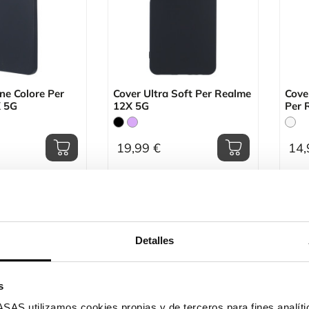
one Colore Per
Cover Ultra Soft Per Realme
Cove
 5G
12X 5G
Per 
19,99 €
14,
 di 1-4 di 4 articolo/i
Detalles
s
utilizamos cookies propias y de terceros para fines analític