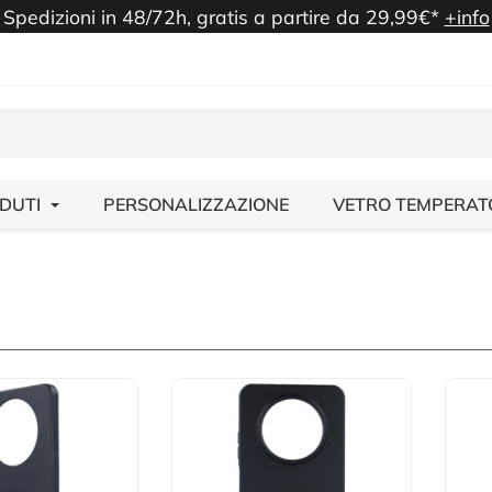
Spedizioni in 48/72h, gratis a partire da 29,99€*
+info
NDUTI
PERSONALIZZAZIONE
VETRO TEMPERAT