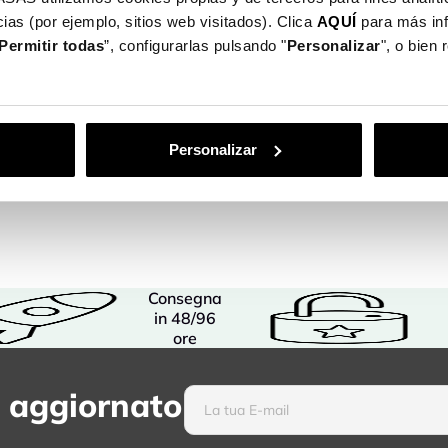
ias (por ejemplo, sitios web visitados). Clica
AQUÍ
para más in
Permitir todas
”, configurarlas pulsando "
Personalizar
", o bien
Personalizar
Consegna
in 48/96
ore
 aggiornato