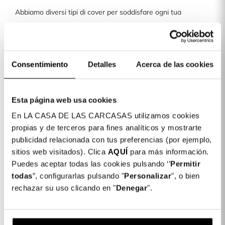
Abbiamo diversi tipi di cover per soddisfare ogni tua
esigenza. Dalle basic come la silicone in tinta unita, ultra
morbida, cover a libro, tracolla, a specchio e tante altre.
La maggior parte delle nostre cover può essere
Consentimiento
Detalles
Acerca de las cookies
personalizzata in mille modi. Dalle tue iniziali preferite,
alle foto o ai ricordi più belli. Le possibilità di
personalizzazione sono infinite.
Esta página web usa cookies
Inoltre, grazie al nostro personalizzatore avanzato,
En LA CASA DE LAS CARCASAS utilizamos cookies
potrai creare tu stesso le fantasie che preferisci.
propias y de terceros para fines analíticos y mostrarte
publicidad relacionada con tus preferencias (por ejemplo,
Scatena la tua immaginazione!
sitios web visitados). Clica
AQUÍ
para más información.
Personalizza qui la tua cover
Puedes aceptar todas las cookies pulsando ‘’
Permitir
todas
”, configurarlas pulsando "
Personalizar
", o bien
rechazar su uso clicando en "
Denegar
".
Le fantasie più divertenti
Se invece sei alla ricerca di un tocco originale e divertente