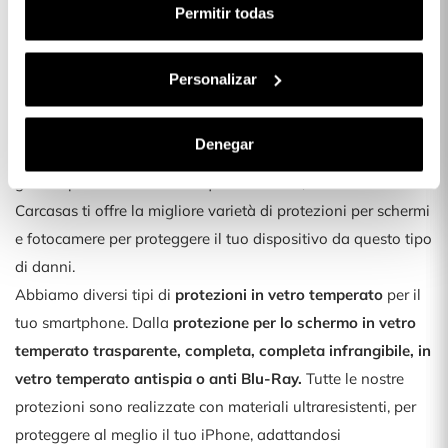
per la tua cover, abbiamo pensato a tutto. Da
Disney
,
Permitir todas
Marvel, DC Comics,
Harry Potter
,
Barbie... fino alle
collaborazioni con gli illustratori più famosi come
mo
Personalizar
Defreds
,
La
vecina
Rubia
,
Mahou
e tanti altri!
Proteggi il tuo Oppo Find X5 Pro
Denegar
Sappiamo già che sui telefoni compaiono rapidamente
graffi e persino rotture. Per questo motivo, La Casa de Las
Carcasas ti offre la migliore varietà di protezioni per schermi
e fotocamere per proteggere il tuo dispositivo da questo tipo
di danni.
Abbiamo diversi tipi di
protezioni in vetro temperato
per il
tuo smartphone. Dalla
protezione per lo schermo in vetro
temperato trasparente, completa, completa infrangibile, in
vetro temperato antispia o anti Blu-Ray.
Tutte le nostre
protezioni sono realizzate con materiali ultraresistenti, per
proteggere al meglio il tuo iPhone, adattandosi