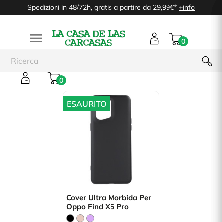
Spedizioni in 48/72h, gratis a partire da 29,99€*
+info

0
Oppo Find X5 Pro
0
ESAURITO
Cover Ultra Morbida Per
Oppo Find X5 Pro