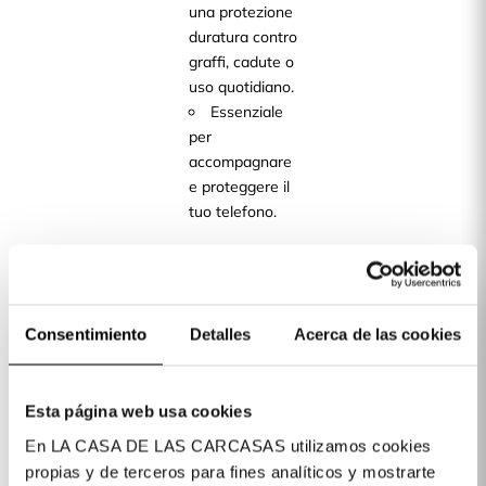
una protezione
duratura contro
graffi, cadute o
uso quotidiano.
Essenziale
per
accompagnare
e proteggere il
tuo telefono.
Disponiamo di
cover per oltre
400 modelli di
telefoni cellulari
Consentimiento
Detalles
Acerca de las cookies
disponibili per
te!
Esta página web usa cookies
Dettagli del prodotto
En LA CASA DE LAS CARCASAS utilizamos cookies
propias y de terceros para fines analíticos y mostrarte