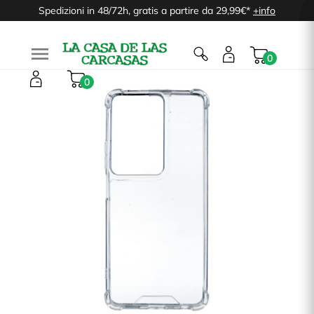
Spedizioni in 48/72h, gratis a partire da 29,99€*
+info

0
0