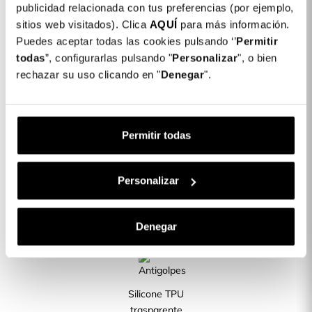
publicidad relacionada con tus preferencias (por ejemplo,
Colore: Trasparente
sitios web visitados). Clica
AQUÍ
para más información.
COLORES DISPONIBLES
Puedes aceptar todas las cookies pulsando ‘’
Permitir
Trasparente
todas
”, configurarlas pulsando "
Personalizar
", o bien
rechazar su uso clicando en "
Denegar
".
Cover Rinforzata per Oppo A79 5G
16,99 €
Descrizione
Permitir todas
CARATTERISTICHE DEL PRODOTTO
Personalizar
Denegar
La migliore
Rinforzata< /div>
protezione
Silicone TPU
trasparente