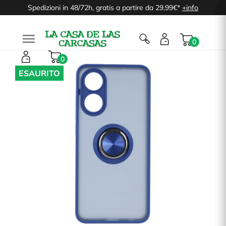
Spedizioni in 48/72h, gratis a partire da 29,99€*
+info

0
0
ESAURITO