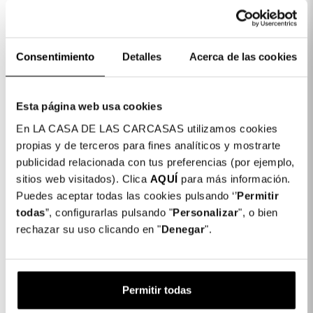
mantenere il dispositivo in perfette
condizioni.
Proteggi il tuo dispositivo con le migliori
Consentimiento
Detalles
Acerca de las cookies
cover per cellulari e sfoggia la tua
personalità con un tocco di colore e
Esta página web usa cookies
scintillio: scopri la magia delle cover
iridescenti!
En LA CASA DE LAS CARCASAS utilizamos cookies
propias y de terceros para fines analíticos y mostrarte
publicidad relacionada con tus preferencias (por ejemplo,
Dettagli del prodotto
sitios web visitados). Clica
AQUÍ
para más información.
Puedes aceptar todas las cookies pulsando ‘’
Permitir
Colore: Blu
todas
”, configurarlas pulsando "
Personalizar
", o bien
COLORES DISPONIBLES
rechazar su uso clicando en "
Denegar
".
Blu
Cover Acrilica con Anello per Oppo A78
17,99 €
5G
Permitir todas