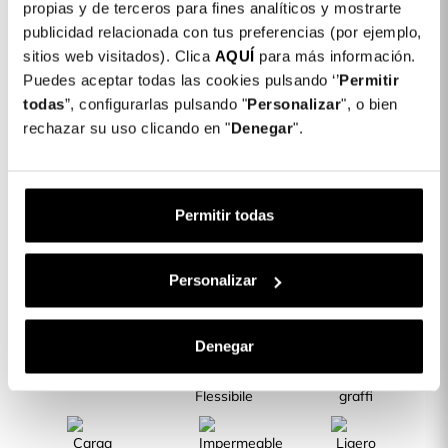
Dettagli del prodotto
propias y de terceros para fines analíticos y mostrarte
publicidad relacionada con tus preferencias (por ejemplo,
Colore: Nero
sitios web visitados). Clica
AQUÍ
para más información.
COLORES DISPONIBLES
Puedes aceptar todas las cookies pulsando ‘’
Permitir
Blu
Rosa
Malva
todas
”, configurarlas pulsando "
Nero
Personalizar
", o bien
Sabbia
rechazar su uso clicando en "
Denegar
".
Cover Ultra morbida per Oppo A54s
19,99 €
Permitir todas
Descrizione
CARATTERISTICHE DEL PRODOTTO
Personalizar
Denegar
Lati Rinforzati
Silicone
Resiste a urti e
Flessibile
graffi