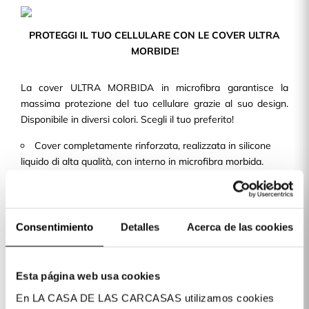
PROTEGGI IL TUO CELLULARE CON LE COVER ULTRA
MORBIDE!
La cover ULTRA MORBIDA in microfibra garantisce la
massima protezione del tuo cellulare grazie al suo design.
Disponibile in diversi colori. Scegli il tuo preferito!
Cover completamente rinforzata, realizzata in silicone
liquido di alta qualità, con interno in microfibra morbida.
Design sottile e leggero, in modo da non aggiungere
volume né peso alla tua cove per cellulare.
Con ritagli precisi e una finitura perfetta, consente
l'accesso a tutti i pulsanti e alle porte del dispositivo.
Consentimiento
Detalles
Acerca de las cookies
Disponiamo di cover per oltre 400 modelli di telefoni cellulari
disponibili per te!
Esta página web usa cookies
En LA CASA DE LAS CARCASAS utilizamos cookies