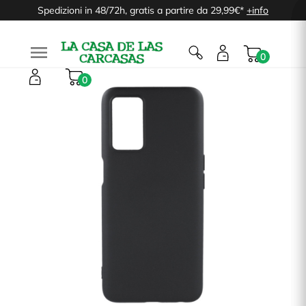
Spedizioni in 48/72h, gratis a partire da 29,99€*
+info

0
0