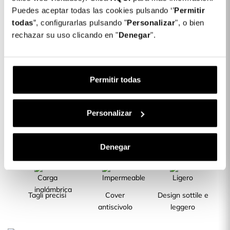
Puedes aceptar todas las cookies pulsando ‘’
Permitir
todas
”, configurarlas pulsando "
Personalizar
", o bien
Cover di Silicone Trasparente per Oppo
14,99 €
A54s
rechazar su uso clicando en "
Denegar
".
Descrizione
Permitir todas
CARATTERISTICHE DEL PRODOTTO
Personalizar
La migliore
Silicone
Silicone TPU
Denegar
protezione
Flessibile
trasparente
Tagli precisi
Cover
Design sottile e
antiscivolo
leggero