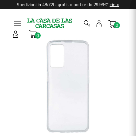
Spedizioni in 48/72h, gratis a partire da 29,99€*
+info

0
0