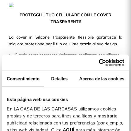
PROTEGGI IL TUO CELLULARE CON LE COVER
TRASPARENTI!
La cover in Silicone Trasparente flessibile garantisce la
migliore protezione per il tuo cellulare grazie al suo design.
Guscio completamente rinforzato, realizzato con silicone
liquido TPU.
Design sottile e leggero, in modo da non aggiungere
volume né peso alla tua cove per cellulare.
Consentimiento
Detalles
Acerca de las cookies
Con ritagli precisi e una finitura perfetta, consente
l'accesso a tutti i pulsanti e alle porte del dispositivo.
Esta página web usa cookies
Disponiamo di cover per oltre 400 modelli di telefoni cellulari
disponibili per te!
En LA CASA DE LAS CARCASAS utilizamos cookies
propias y de terceros para fines analíticos y mostrarte
publicidad relacionada con tus preferencias (por ejemplo,
Dettagli del prodotto
sitios web visitados). Clica
AQUÍ
para más información.