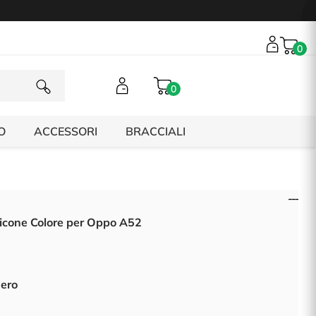
0
0
O
ACCESSORI
BRACCIALI
licone Colore per Oppo A52
Nero