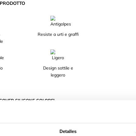
L PRODOTTO
n
Resiste a urti e graffi
le
lo
Design sottile e
leggero
COVER SILICONE COLORE!
uo cellulare grazie al suo design. Disponibile in
Detalles
liquido TPU.