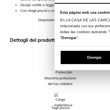
Design sottile e leggero, in modo da non aggiungere volum
Con ritagli precisi e una finitura perfetta, consente l'access
Esta página web usa cookie
Disponiamo di cover per oltre 400 modelli di tele
En LA CASA DE LAS CARCASAS 
relacionada con tus preferenc
todas las cookies pulsando ‘’
"
Denegar
".
Dettagli del prodotto
Denegar
Massima protezione
del tuo cellulare
Tagli precisi