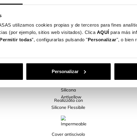
e né peso al tuo cellulare.
o a tutti i pulsanti e alle porte del dispositivo.
s
foni cellulari disponibili per te!
utilizamos cookies propias y de terceros para fines analític
ias (por ejemplo, sitios web visitados). Clica
AQUÍ
para más in
Permitir todas
”, configurarlas pulsando "
Personalizar
", o bien
CARATTERISTICHE DEL PRODOTTO
Personalizar
Realizzata con
Silicone Flessibile
Cover antiscivolo