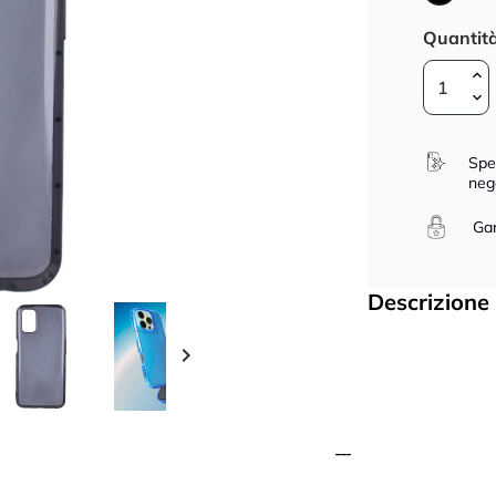
Quantit
Spe
neg
Gar
Descrizione
