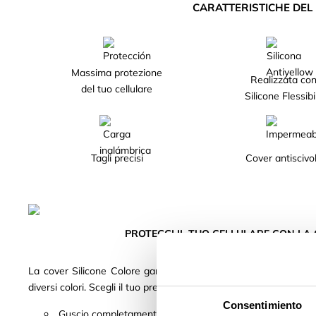
CARATTERISTICHE DE
Massima protezione
Realizzata co
del tuo cellulare
Silicone Flessibi
Tagli precisi
Cover antiscivo
PROTEGGI IL TUO CELLULARE CON LA 
La cover Silicone Colore garantisce la massima protezione del t
diversi colori. Scegli il tuo preferito!
Consentimiento
Guscio completamente rinforzato, realizzato con silicone 