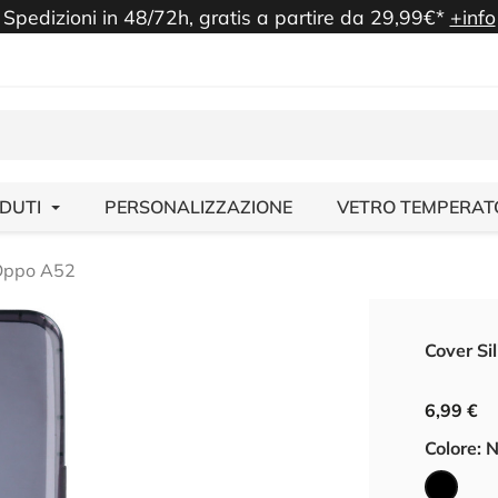
Spedizioni in 48/72h, gratis a partire da 29,99€*
+info
NDUTI
PERSONALIZZAZIONE
VETRO TEMPERAT
 Oppo A52
Cover Si
6,99 €
Colore: 
Nero