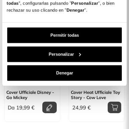
Da 24,99 €
todas
”, configurarlas pulsando "
Personalizar
", o bien
Da 24,99 €
rechazar su uso clicando en "
Denegar
".
Permitir todas
Personalizar
Denegar
Cover Ufficiale Disney -
Cover Heat Ufficiale Toy
Go Mickey
Story - Cow Love
Da 19,99 €
24,99 €