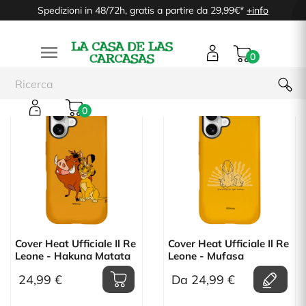
Spedizioni in 48/72h, gratis a partire da 29,99€*
+info

0
0
Cover Heat Ufficiale Il Re
Cover Heat Ufficiale Il Re
Leone - Hakuna Matata
Leone - Mufasa
24,99 €
Da 24,99 €