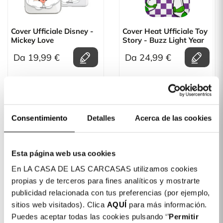
Cover Ufficiale Disney -
Cover Heat Ufficiale Toy
Mickey Love
Story - Buzz Light Year
Da 19,99 €
Da 24,99 €
Consentimiento
Detalles
Acerca de las cookies
Esta página web usa cookies
En LA CASA DE LAS CARCASAS utilizamos cookies
propias y de terceros para fines analíticos y mostrarte
publicidad relacionada con tus preferencias (por ejemplo,
Cover Heat Ufficiale Toy
Cover Heat Ufficiale Toy
sitios web visitados). Clica
AQUÍ
para más información.
Story - Buzz Light Year
Story - Balls
Puedes aceptar todas las cookies pulsando ‘’
Permitir
Print