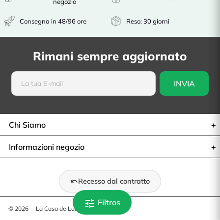
negozio
Consegna in 48/96 ore
Reso: 30 giorni
Rimani sempre aggiornato
Chi Siamo
Informazioni negozio
Recesso dal contratto
tune
Filtros
© 2026— La Casa de Las Carcasas