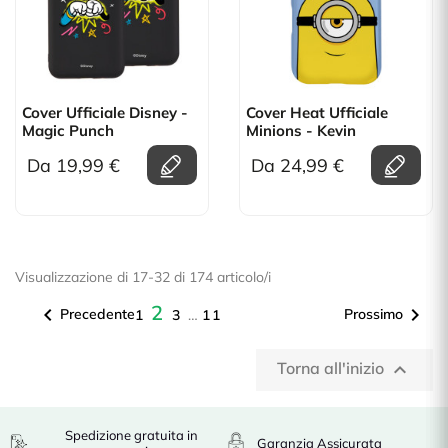
Cover Ufficiale Disney -
Cover Heat Ufficiale
Magic Punch
Minions - Kevin
Da 19,99 €
Da 24,99 €
Visualizzazione di 17-32 di 174 articolo/i
2


Precedente
Prossimo
1
3
…
11
Torna all'inizio

Spedizione gratuita in
Garanzia Assicurata