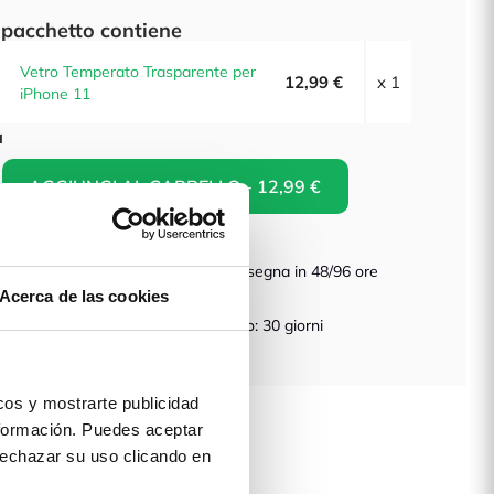
pacchetto contiene
Vetro Temperato Trasparente per
12,99 €
x 1
iPhone 11
à
AGGIUNGI AL CARRELLO - 12,99 €
dizione gratuita in
Consegna in 48/96 ore
ozio
Acerca de las cookies
anzia Assicurata
Reso: 30 giorni
 prodotto
os y mostrarte publicidad
formación. Puedes aceptar
 rechazar su uso clicando en