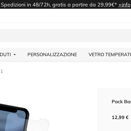
Spedizioni in 48/72h, gratis a partire da 29,99€*
+info
NDUTI
PERSONALIZZAZIONE
VETRO TEMPERAT
11
Pack Bas
12,99 €