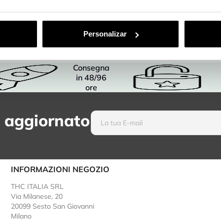
Personalizar
Consegna
in 48/96
ore
 aggiornato
INFORMAZIONI NEGOZIO
THC ITALIA SRL
Via Milanese, 20
20099 Sesto San Giovanni
Milano