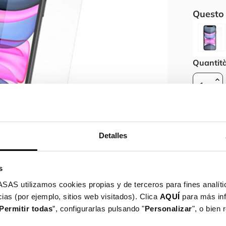
Questo 
Quantit
Spe
neg
Detalles
Gar
s
Dettagli del
utilizamos cookies propias y de terceros para fines analític
ias (por ejemplo, sitios web visitados). Clica
AQUÍ
para más in
Permitir todas
”, configurarlas pulsando "
Personalizar
", o bien